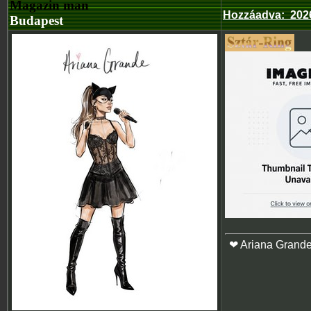
Magazin man
Hozzáadva
:
2026
Budapest
❤ Ariana Grand