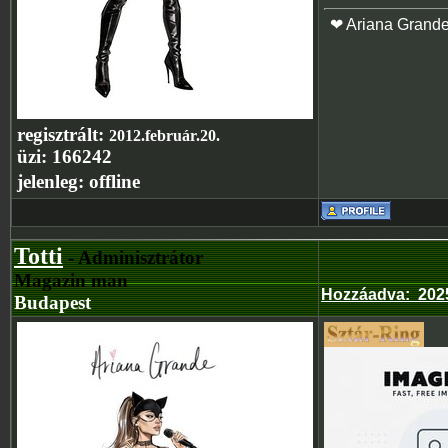
❤ Ariana Grand
regisztrált:
2012.február.20.
üzi:
166242
jelenleg:
offline
Totti
- Adminisztrátor
Magazin man
Hozzáadva
:
202
Budapest