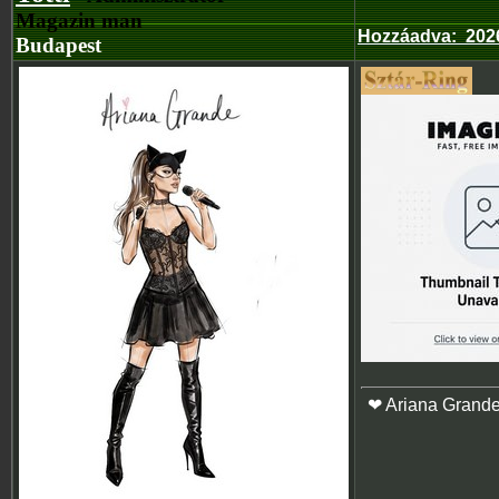
Magazin man
Hozzáadva
:
202
Budapest
❤ Ariana Grand