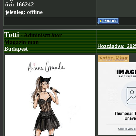
üzi:
166242
jelenleg:
offline
Totti
- Adminisztrátor
Magazin man
Hozzáadva
:
202
Budapest