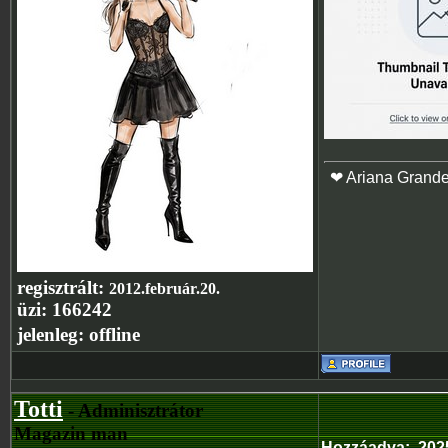
❤ Ariana Grand
regisztrált:
2012.február.20.
üzi:
166242
jelenleg:
offline
Totti
- Adminisztrátor
Magazin man
Hozzáadva
:
202