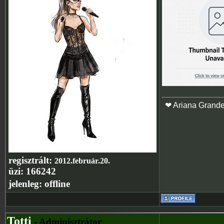
❤ Ariana Grand
regisztrált:
2012.február.20.
üzi:
166242
jelenleg:
offline
Totti
- Adminisztrátor