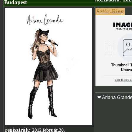
Budapest
❤ Ariana Grand
regisztrált:
2012.február.20.