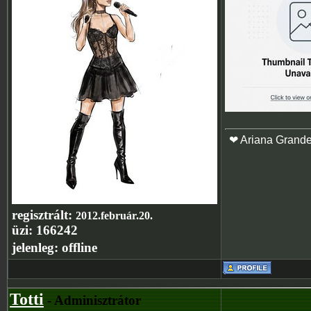
❤ Ariana Grand
regisztrált:
2012.február.20.
üzi:
166242
jelenleg:
offline
Totti
- Adminisztrátor