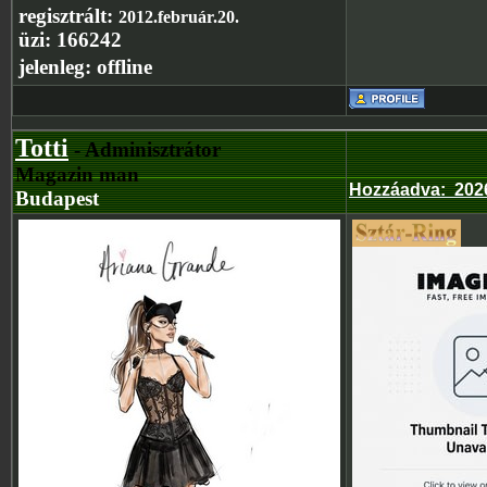
regisztrált:
2012.február.20.
üzi:
166242
jelenleg:
offline
Totti
- Adminisztrátor
Magazin man
Hozzáadva
:
2026
Budapest