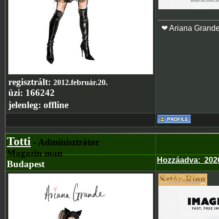
❤ Ariana Grand
regisztrált:
2012.február.20.
üzi:
166242
jelenleg:
offline
Totti
- Adminisztrátor
Magazin man
Hozzáadva
:
202
Budapest