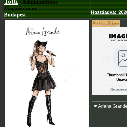
Totti
- Adminisztrátor
Magazin man
Hozzáadva
:
2026
Budapest
❤ Ariana Grand