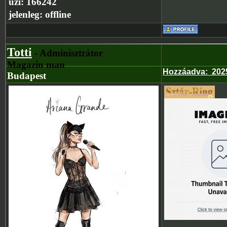
üzi:
166242
jelenleg:
offline
Totti
- Adminisztrátor
Magazin man
Hozzáadva
:
2025
Budapest