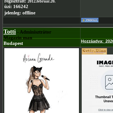
regisztrált:
2012.február.20.
üzi:
166242
jelenleg:
offline
Totti
- Adminisztrátor
Magazin man
Hozzáadva
:
202
Budapest