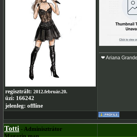
❤ Ariana Grand
regisztrált:
2012.február.20.
üzi:
166242
jelenleg:
offline
Totti
- Adminisztrátor
Magazin man