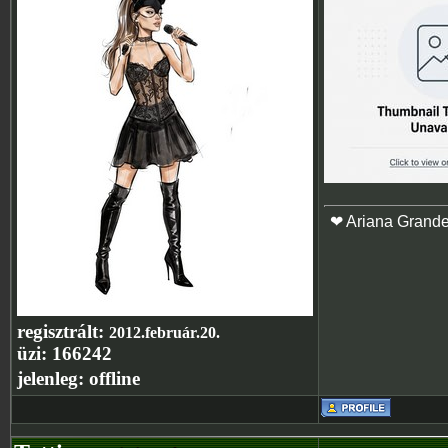
❤ Ariana Grand
regisztrált:
2012.február.20.
üzi:
166242
jelenleg:
offline