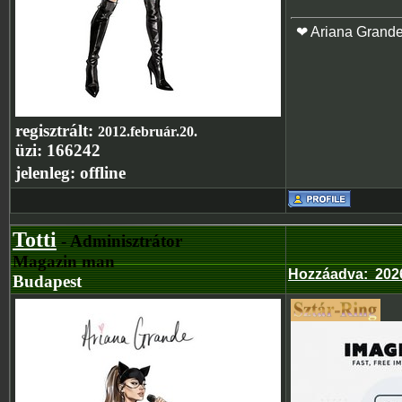
❤ Ariana Grand
regisztrált:
2012.február.20.
üzi:
166242
jelenleg:
offline
Totti
- Adminisztrátor
Magazin man
Hozzáadva
:
202
Budapest