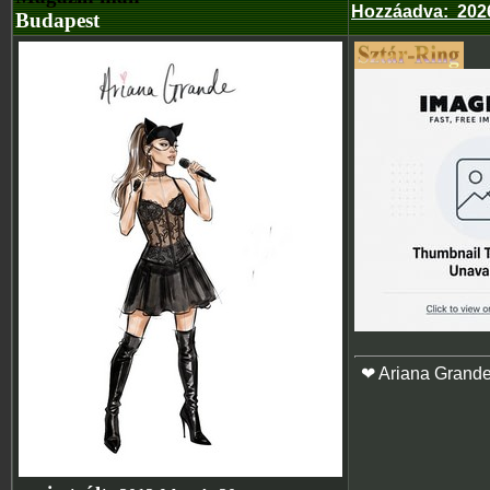
Hozzáadva
:
202
Budapest
❤ Ariana Grand