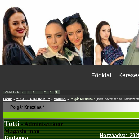
Főoldal
Keresé
9
Oldal
9
/
9
«
1
2
…
7
8
Fórum
»
*** GYŰJTŐTOPIKOK ***
»
Modellek
»
Polgár Krisztina *
(1986. november 30. Törökszent
Polgár Krisztina *
Totti
- Adminisztrátor
Magazin man
Hozzáadva
:
202
Budapest