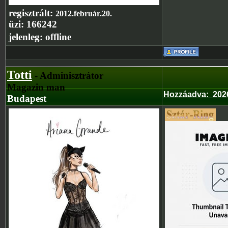
regisztrált:
2012.február.20.
üzi:
166242
jelenleg:
offline
Totti
- Adminisztrátor
Magazin man
Hozzáadva
:
202
Budapest