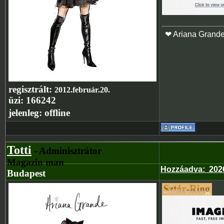
❤ Ariana Grand
regisztrált:
2012.február.20.
üzi:
166242
jelenleg:
offline
Totti
- Adminisztrátor
Magazin man
Hozzáadva
:
2026
Budapest