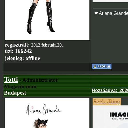
❤ Ariana Grand
regisztrált:
2012.február.20.
üzi:
166242
jelenleg:
offline
Totti
- Adminisztrátor
Magazin man
Hozzáadva
:
202
Budapest