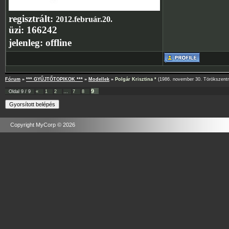
regisztrált:
2012.február.20.
üzi:
166242
jelenleg:
offline
Fórum
»
*** GYŰJTŐTOPIKOK ***
»
Modellek
»
Polgár Krisztina *
(1986. november 30. Törökszent
9
Oldal
9
/
9
«
1
2
…
7
8
Copyright MyCorp © 2026