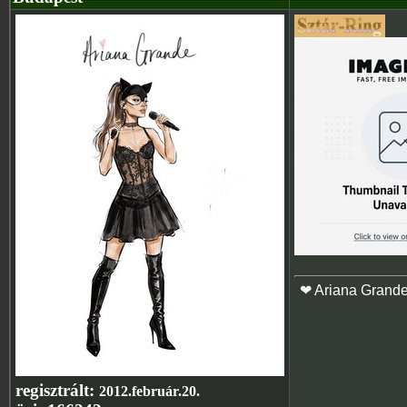
❤ Ariana Grand
regisztrált:
2012.február.20.