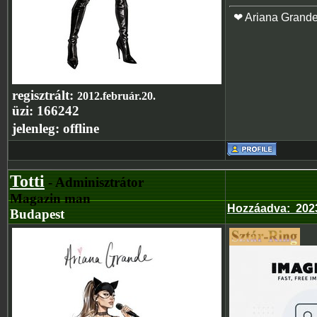
❤ Ariana Grand
regisztrált:
2012.február.20.
üzi:
166242
jelenleg:
offline
Totti
- Adminisztrátor
Magazin man
Hozzáadva
:
202
Budapest