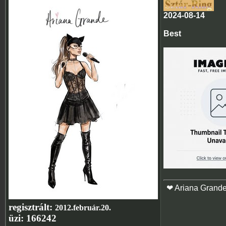
2024-08-14
Best
❤ Ariana Grand
regisztrált:
2012.február.20.
üzi:
166242