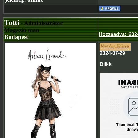
Totti
- Adminisztrátor
Magazin man
Hozzáadva
:
2024
Budapest
2024-07-29
Blikk