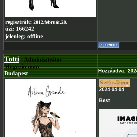
regisztrált:
2012.február.20.
üzi:
166242
jelenleg:
offline
Totti
- Adminisztrátor
Magazin man
Hozzáadva
:
2024
Budapest
2024-04-04
Best