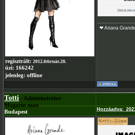
❤ Ariana Grand
regisztrált:
2012.február.20.
üzi:
166242
jelenleg:
offline
Totti
- Adminisztrátor
Magazin man
Hozzáadva
:
202
Budapest