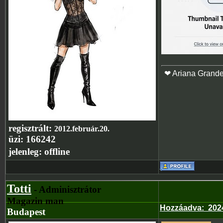
❤ Ariana Grand
regisztrált:
2012.február.20.
üzi:
166242
jelenleg:
offline
Totti
- Adminisztrátor
Magazin man
Hozzáadva
:
202
Budapest