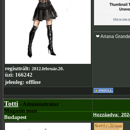
❤ Ariana Grand
regisztrált:
2012.február.20.
üzi:
166242
jelenleg:
offline
Totti
- Adminisztrátor
Magazin man
Hozzáadva
:
202
Budapest