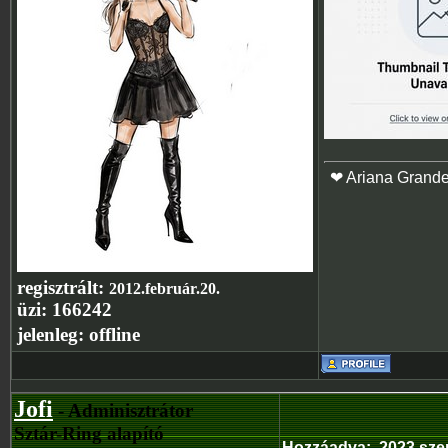
❤ Ariana Grand
regisztrált:
2012.február.20.
üzi:
166242
jelenleg:
offline
Jofi
- Adminisztrátor
Sztár-Ring alapító
Hozzáadva
:
2023.sze