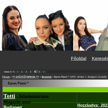
Főoldal
Keresé
4
Oldal
4
/
5
«
1
2
3
5
»
Fórum
»
*** GYŰJTŐTOPIKOK ***
»
Modellek
»
Epres Panni *
(1976. október 1. Budapest (modell))
Epres Panni *
Totti
- Adminisztrátor
Magazin man
Hozzáadva
:
202
Budapest