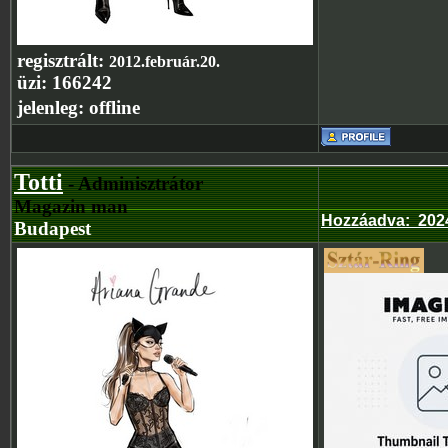
regisztrált:
2012.február.20.
üzi:
166242
jelenleg:
offline
Totti
- Adminisztrátor
Magazin man
Hozzáadva
:
202
Budapest