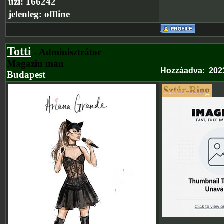
üzi:
166242
jelenleg:
offline
Totti
- Adminisztrátor
Magazin man
Hozzáadva
:
202
Budapest