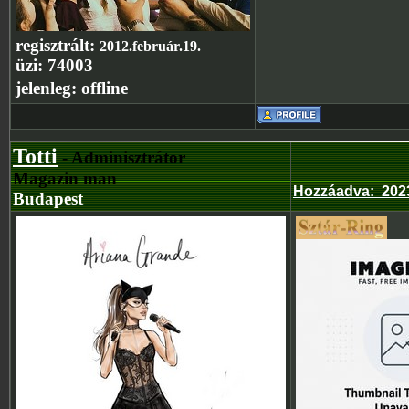
regisztrált:
2012.február.19.
üzi:
74003
jelenleg:
offline
Totti
- Adminisztrátor
Magazin man
Hozzáadva
:
202
Budapest