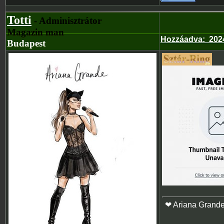
Totti
- Adminisztrátor
Magazin man
Hozzáadva
:
2024
Budapest
❤ Ariana Grand