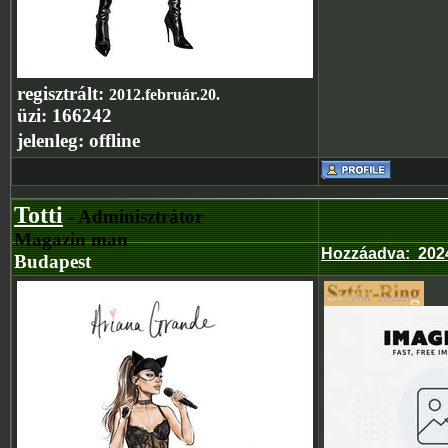
regisztrált:
2012.február.20.
üzi:
166242
jelenleg:
offline
Totti
- Adminisztrátor
Magazin man
Hozzáadva
:
202
Budapest