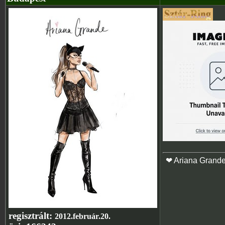
❤ Ariana Grand
regisztrált:
2012.február.20.