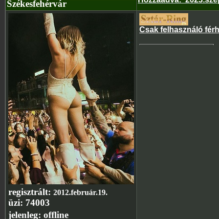
Székesfehérvár
Csak felhasználó fér
regisztrált:
2012.február.19.
üzi:
74003
jelenleg:
offline