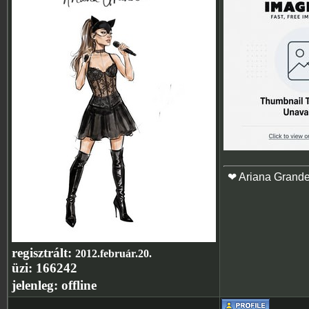
❤ Ariana Grand
regisztrált:
2012.február.20.
üzi:
166242
jelenleg:
offline