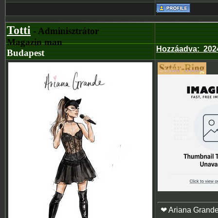
Totti
- Adminisztrátor
Magazin man
Hozzáadva
:
202
Budapest
❤ Ariana Grand