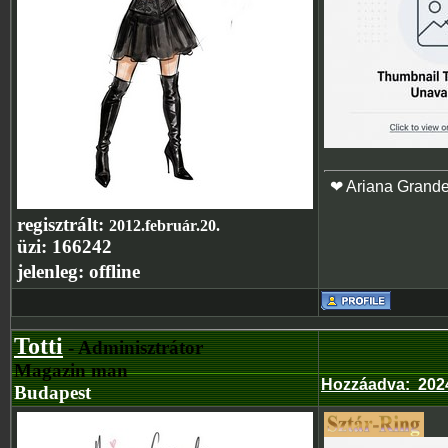
❤ Ariana Grand
regisztrált:
2012.február.20.
üzi:
166242
jelenleg:
offline
Totti
- Adminisztrátor
Magazin man
Hozzáadva
:
2024
Budapest