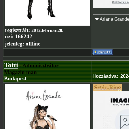
❤ Ariana Grand
regisztrált:
2012.február.20.
üzi:
166242
jelenleg:
offline
Totti
- Adminisztrátor
Magazin man
Hozzáadva
:
202
Budapest