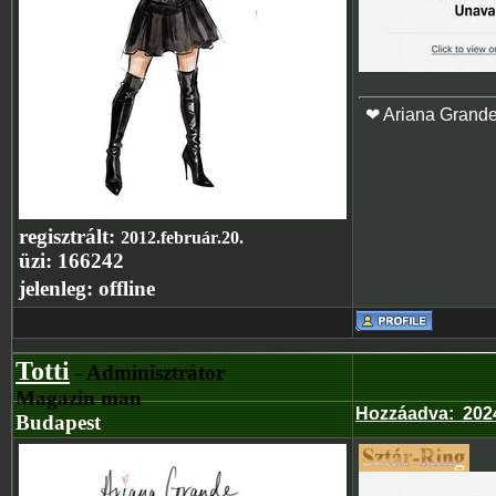
❤ Ariana Grand
regisztrált:
2012.február.20.
üzi:
166242
jelenleg:
offline
Totti
- Adminisztrátor
Magazin man
Hozzáadva
:
2024
Budapest