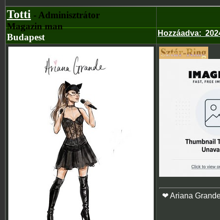
Totti
- Adminisztrátor
Magazin man
Hozzáadva
:
202
Budapest
❤ Ariana Grand