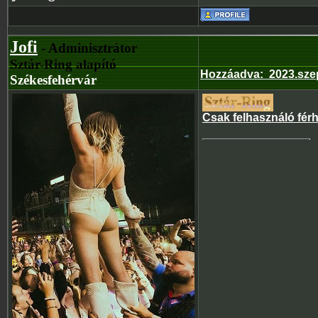
Jofi
- Adminisztrátor
Sztár-Ring alapító
Hozzáadva
:
2023.sze
Székesfehérvár
Csak felhasználó fér