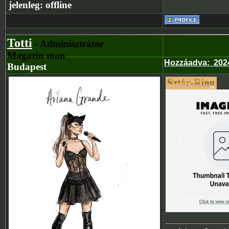
jelenleg:
offline
Totti
- Adminisztrátor
Magazin man
Hozzáadva
:
202
Budapest