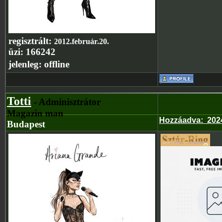
regisztrált:
2012.február.20.
üzi:
166242
jelenleg:
offline
Totti
- Adminisztrátor
Magazin man
Hozzáadva
:
202
Budapest