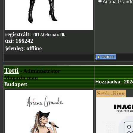
❤ Ariana Grand
regisztrált:
2012.február.20.
üzi:
166242
jelenleg:
offline
Totti
- Adminisztrátor
Magazin man
Hozzáadva
:
202
Budapest