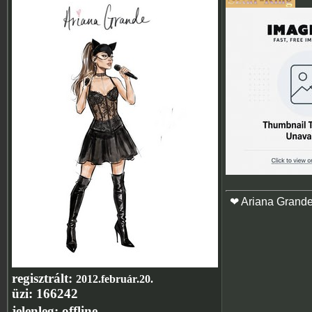
❤ Ariana Grand
regisztrált:
2012.február.20.
üzi:
166242
jelenleg:
offline