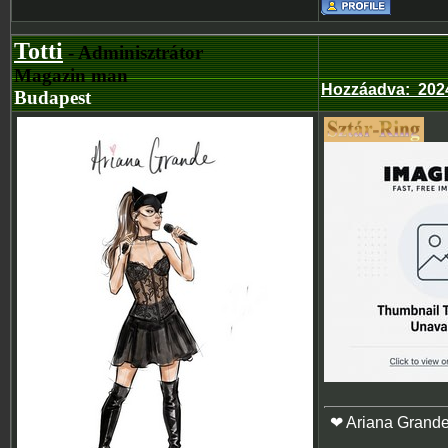
Totti
- Adminisztrátor
Magazin man
Hozzáadva
:
202
Budapest
❤ Ariana Grand