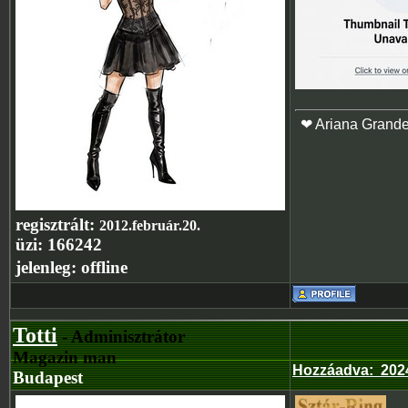
❤ Ariana Grand
regisztrált:
2012.február.20.
üzi:
166242
jelenleg:
offline
Totti
- Adminisztrátor
Magazin man
Hozzáadva
:
2024
Budapest