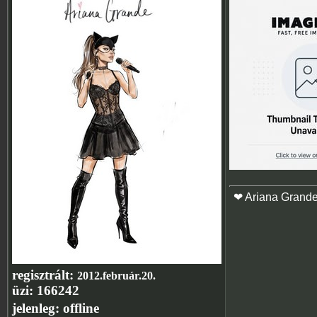
❤ Ariana Grand
regisztrált:
2012.február.20.
üzi:
166242
jelenleg:
offline