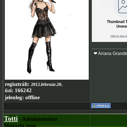
❤ Ariana Grand
regisztrált:
2012.február.20.
üzi:
166242
jelenleg:
offline
Totti
- Adminisztrátor
Magazin man