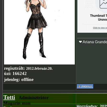
❤ Ariana Grand
regisztrált:
2012.február.20.
üzi:
166242
jelenleg:
offline
Totti
- Adminisztrátor
Magazin man
Hozzáadva
:
202