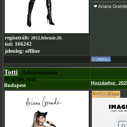
❤ Ariana Grand
regisztrált:
2012.február.20.
üzi:
166242
jelenleg:
offline
Totti
- Adminisztrátor
Magazin man
Hozzáadva
:
202
Budapest