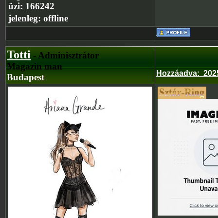
üzi:
166242
jelenleg:
offline
Totti
- Adminisztrátor
Magazin man
Hozzáadva
:
202
Budapest