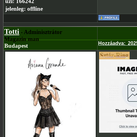
üzi:
166242
jelenleg:
offline
Totti
- Adminisztrátor
Magazin man
Hozzáadva
:
202
Budapest