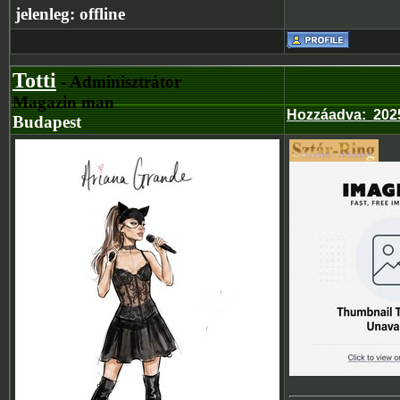
jelenleg:
offline
Totti
- Adminisztrátor
Magazin man
Hozzáadva
:
202
Budapest