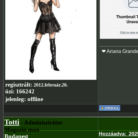
❤ Ariana Grand
regisztrált:
2012.február.20.
üzi:
166242
jelenleg:
offline
Totti
- Adminisztrátor
Magazin man
Hozzáadva
:
202
Budapest