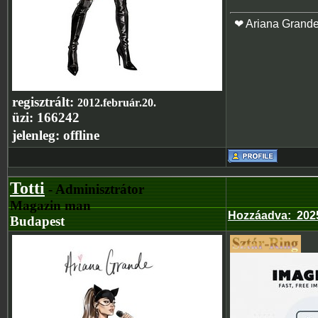
❤ Ariana Grand
regisztrált:
2012.február.20.
üzi:
166242
jelenleg:
offline
Totti
- Adminisztrátor
Magazin man
Hozzáadva
:
2025
Budapest