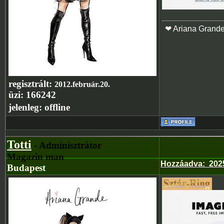
❤ Ariana Grand
regisztrált:
2012.február.20.
üzi:
166242
jelenleg:
offline
Totti
- Adminisztrátor
Magazin man
Hozzáadva
:
202
Budapest