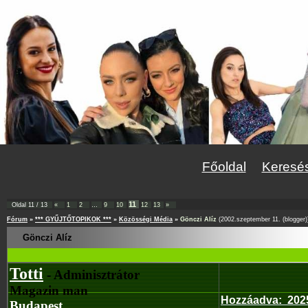
Főoldal
Keresé
11
Oldal
11
/
13
«
1
2
…
9
10
12
13
»
Fórum
»
*** GYŰJTŐTOPIKOK ***
»
Közösségi Média
»
Gönczi Alíz
(2002.szeptember 11. (blogger)
Gönczi Alíz
Totti
- Adminisztrátor
Magazin man
Hozzáadva
:
202
Budapest