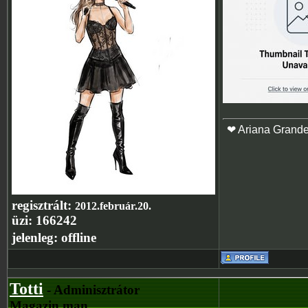
❤ Ariana Grand
regisztrált:
2012.február.20.
üzi:
166242
jelenleg:
offline
Totti
- Adminisztrátor
Magazin man