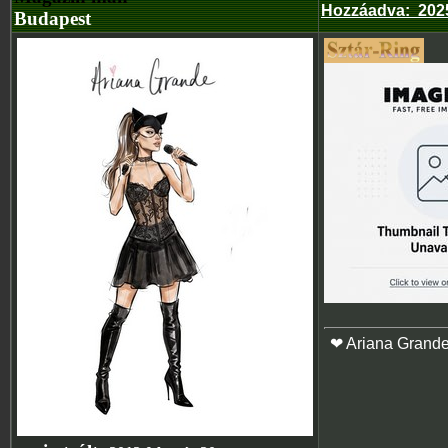
Hozzáadva
:
2025
Budapest
❤ Ariana Grand