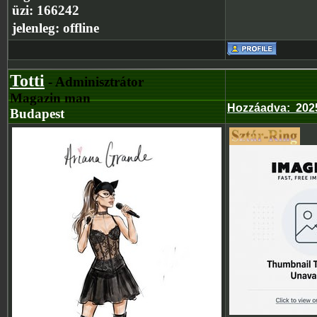
üzi:
166242
jelenleg:
offline
Totti
- Adminisztrátor
Magazin man
Hozzáadva
:
202
Budapest