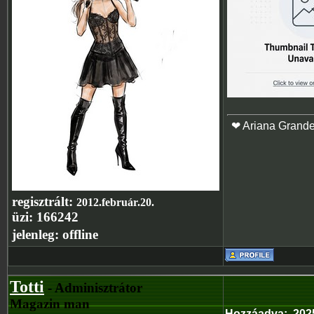
❤ Ariana Grand
regisztrált:
2012.február.20.
üzi:
166242
jelenleg:
offline
Totti
- Adminisztrátor
Magazin man
Hozzáadva
:
202