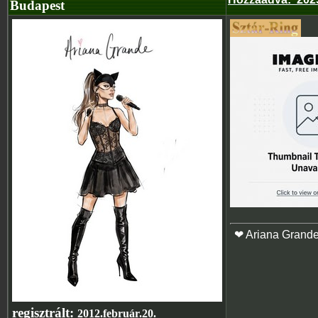
Budapest
❤ Ariana Grand
regisztrált:
2012.február.20.