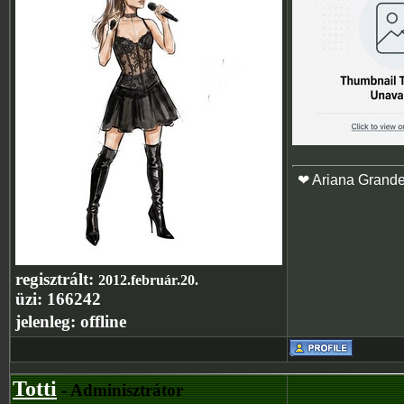
❤ Ariana Grand
regisztrált:
2012.február.20.
üzi:
166242
jelenleg:
offline
Totti
- Adminisztrátor