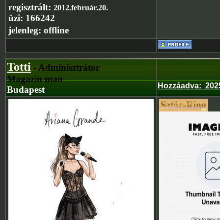
regisztrált:
2012.február.20.
üzi:
166242
jelenleg:
offline
Totti
- Adminisztrátor
Magazin man
Hozzáadva
:
2025
Budapest