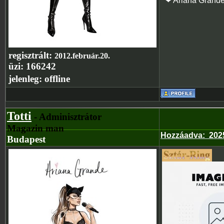
❤ Ariana Grand
regisztrált:
2012.február.20.
üzi:
166242
jelenleg:
offline
Totti
- Adminisztrátor
Magazin man
Hozzáadva
:
202
Budapest