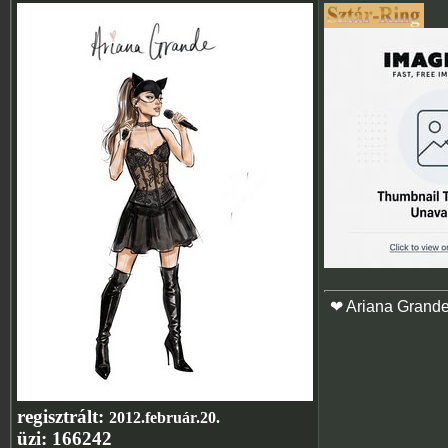
❤ Ariana Grand
regisztrált:
2012.február.20.
üzi:
166242