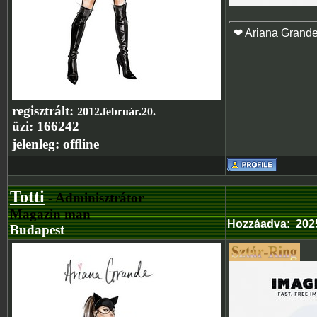
❤ Ariana Grand
regisztrált:
2012.február.20.
üzi:
166242
jelenleg:
offline
Totti
- Adminisztrátor
Magazin man
Hozzáadva
:
2025
Budapest