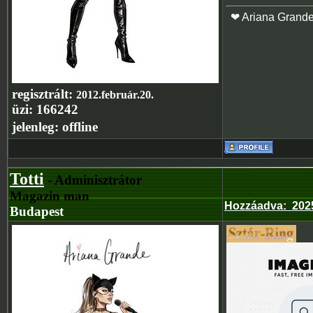
❤ Ariana Grand
regisztrált:
2012.február.20.
üzi:
166242
jelenleg:
offline
Totti
- Adminisztrátor
Magazin man
Hozzáadva
:
202
Budapest