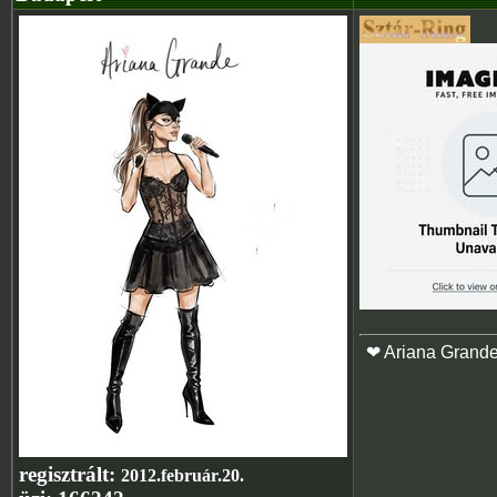
❤ Ariana Grand
regisztrált:
2012.február.20.