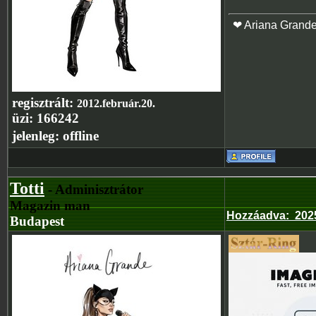
❤ Ariana Grand
regisztrált:
2012.február.20.
üzi:
166242
jelenleg:
offline
Totti
- Adminisztrátor
Magazin man
Hozzáadva
:
202
Budapest