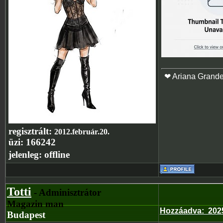
❤ Ariana Grand
regisztrált:
2012.február.20.
üzi:
166242
jelenleg:
offline
Totti
- Adminisztrátor
Magazin man
Hozzáadva
:
202
Budapest