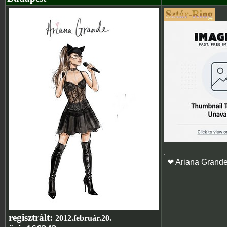
❤ Ariana Grand
regisztrált:
2012.február.20.