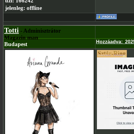
üzi:
166242
jelenleg:
offline
Totti
- Adminisztrátor
Magazin man
Hozzáadva
:
202
Budapest