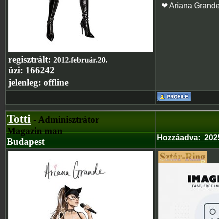
❤ Ariana Grand
regisztrált:
2012.február.20.
üzi:
166242
jelenleg:
offline
Totti
- Adminisztrátor
Magazin man
Hozzáadva
:
202
Budapest