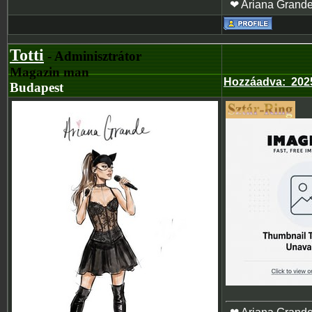
❤ Ariana Grand
Totti
- Adminisztrátor
Magazin man
Hozzáadva
:
202
Budapest