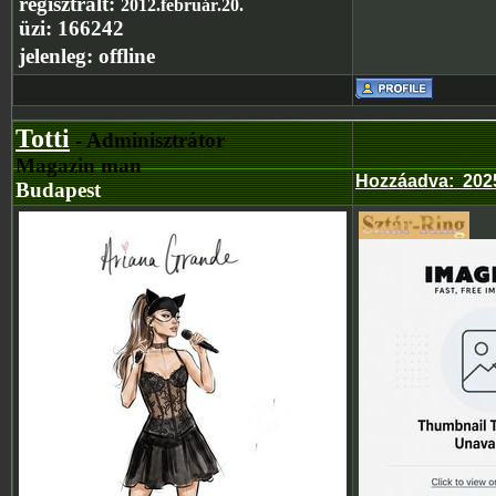
regisztrált:
2012.február.20.
üzi:
166242
jelenleg:
offline
Totti
- Adminisztrátor
Magazin man
Hozzáadva
:
2025
Budapest