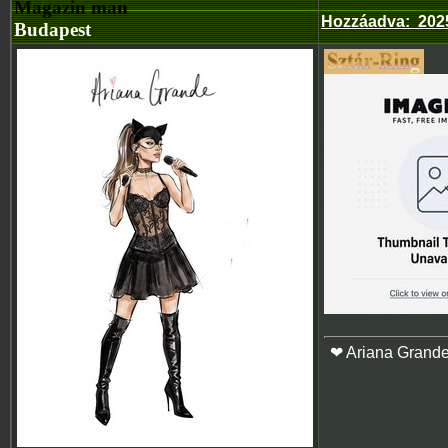
Magazin man
Hozzáadva
:
2025
Budapest
❤ Ariana Grand