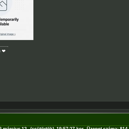
e ❤
6.március.12
.
(csütörtök
)
19:57:27
-kor.
Üzenet száma:
814
.