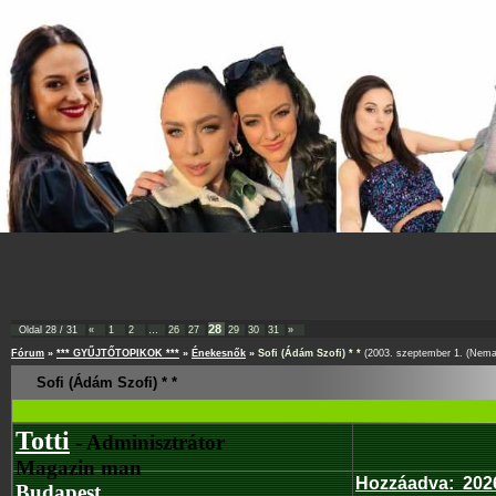
28
Oldal
28
/
31
«
1
2
…
26
27
29
30
31
»
Fórum
»
*** GYŰJTŐTOPIKOK ***
»
Énekesnők
»
Sofi (Ádám Szofi) * *
(2003. szeptember 1. (Nemaz
Sofi (Ádám Szofi) * *
Totti
- Adminisztrátor
Magazin man
Hozzáadva
:
202
Budapest