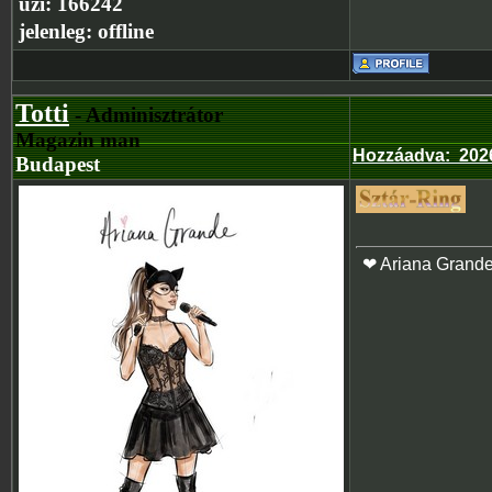
üzi:
166242
jelenleg:
offline
Totti
- Adminisztrátor
Magazin man
Hozzáadva
:
202
Budapest
❤ Ariana Grand