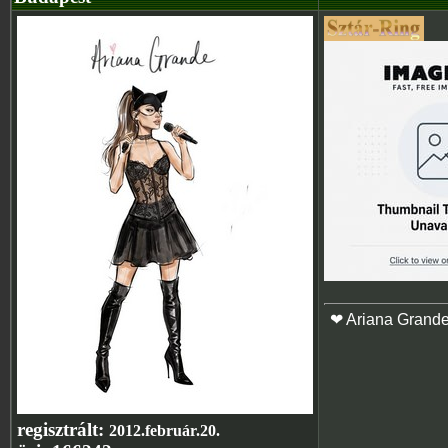
❤ Ariana Grand
regisztrált:
2012.február.20.