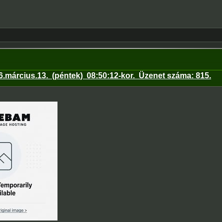
6.március.13
.
(péntek
)
08:50:12
-kor.
Üzenet száma:
815
.