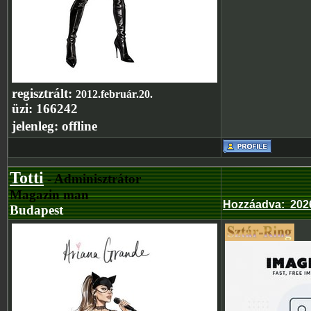
regisztrált:
2012.február.20.
üzi:
166242
jelenleg:
offline
Totti
- Adminisztrátor
Magazin man
Hozzáadva
:
202
Budapest