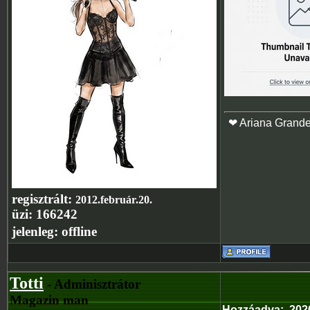
❤ Ariana Grand
regisztrált:
2012.február.20.
üzi:
166242
jelenleg:
offline
Totti
- Adminisztrátor
Magazin man
Hozzáadva
:
202