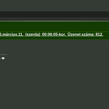
6.március.11
.
(szerda
)
00:06:05
-kor.
Üzenet száma:
812
.
e ❤