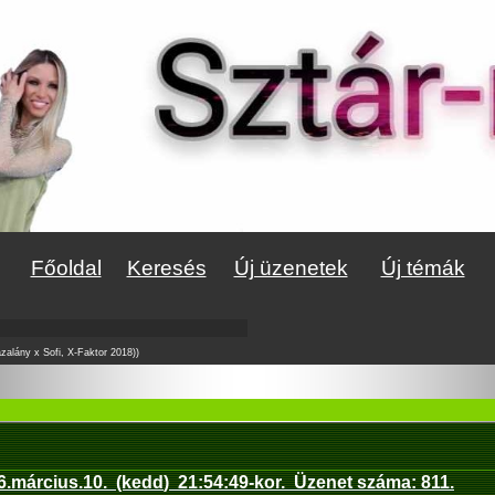
Főoldal
Keresés
Új üzenetek
Új témák
alány x Sofi, X-Faktor 2018))
6.március.10
.
(kedd
)
21:54:49
-kor.
Üzenet száma:
811
.