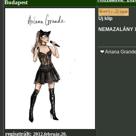
Budapest
Új klip
NEMAZALÁNY X
❤ Ariana Grand
regisztrált:
2012.február.20.