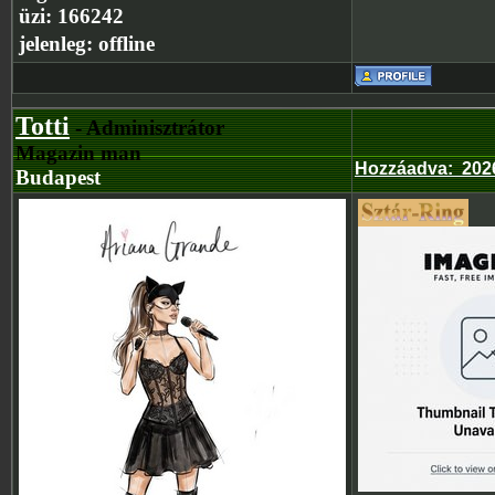
üzi:
166242
jelenleg:
offline
Totti
- Adminisztrátor
Magazin man
Hozzáadva
:
202
Budapest