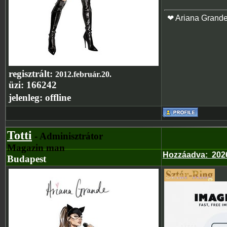
❤ Ariana Grand
regisztrált:
2012.február.20.
üzi:
166242
jelenleg:
offline
Totti
- Adminisztrátor
Magazin man
Hozzáadva
:
202
Budapest