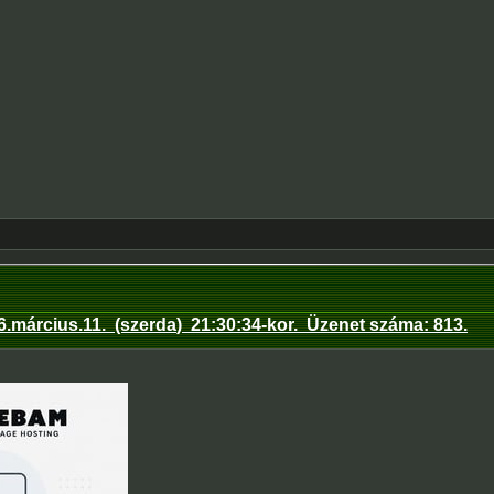
6.március.11
.
(szerda
)
21:30:34
-kor.
Üzenet száma:
813
.