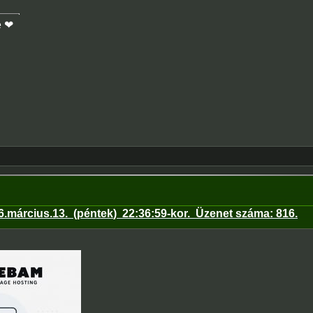
e ❤
6.március.13
.
(péntek
)
22:36:59
-kor.
Üzenet száma:
816
.