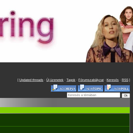
[
Updated threads
·
Új üzenetek
·
Tagok
·
Fórumszabályzat
·
Keresés
·
RSS
]